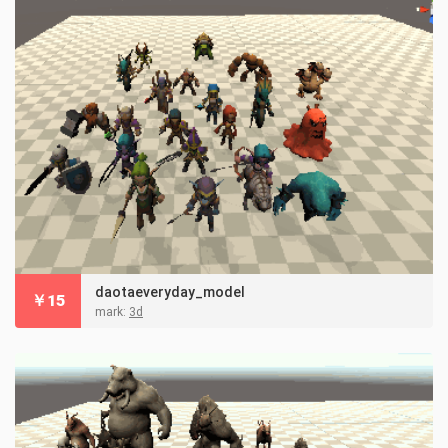
daotaeveryday_model
￥
15
mark:
3d