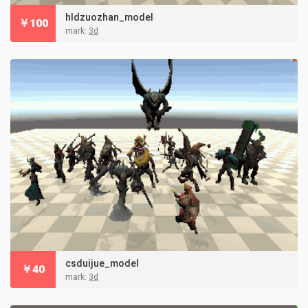
hldzuozhan_model
￥
100
mark:
3d
csduijue_model
￥
40
mark:
3d