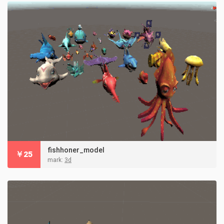
fishhoner_model
￥
25
mark:
3d