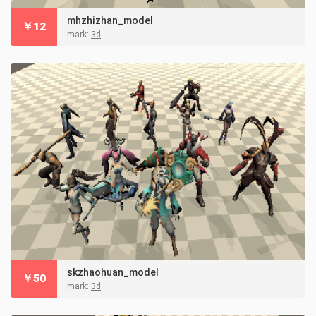
mhzhizhan_model
￥
12
mark:
3d
skzhaohuan_model
￥
50
mark:
3d