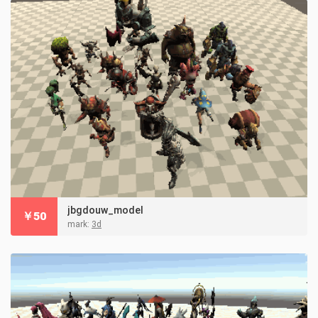
jbgdouw_model
￥
50
mark:
3d