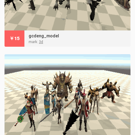
gcdeng_model
￥
15
mark:
3d