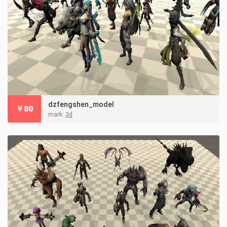
dzfengshen_model
￥
80
mark:
3d