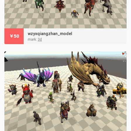
wzyxqiangzhan_model
￥
50
mark:
3d