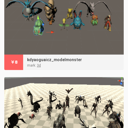
kdyaoguaicz_modelmonster
￥
8
mark:
3d