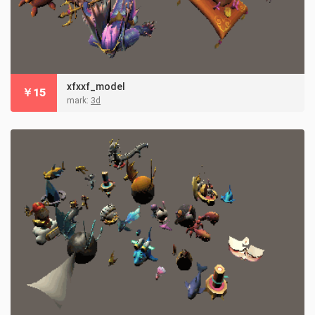
xfxxf_model
￥
15
mark:
3d