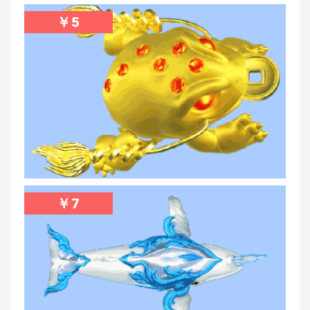
￥
5
￥
7