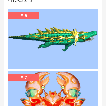
￥
5
￥
7