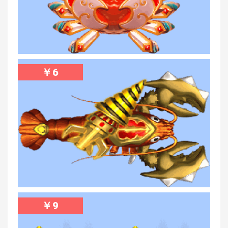
￥
6
￥
9